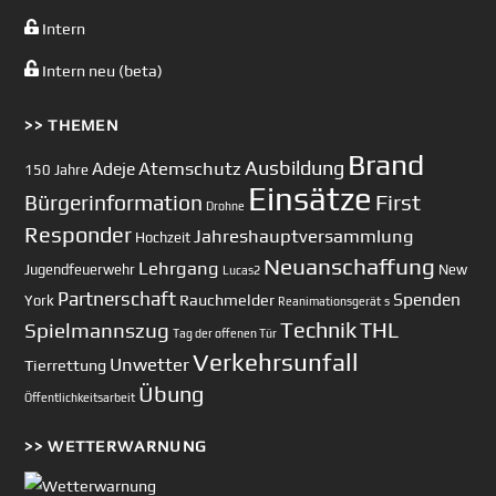
Intern
Intern neu (beta)
>> THEMEN
Brand
Ausbildung
Atemschutz
Adeje
150 Jahre
Einsätze
First
Bürgerinformation
Drohne
Responder
Jahreshauptversammlung
Hochzeit
Neuanschaffung
Lehrgang
Jugendfeuerwehr
New
Lucas2
Partnerschaft
Spenden
Rauchmelder
York
Reanimationsgerät
s
Technik
Spielmannszug
THL
Tag der offenen Tür
Verkehrsunfall
Unwetter
Tierrettung
Übung
Öffentlichkeitsarbeit
>> WETTERWARNUNG