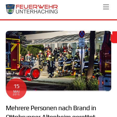
Skip
Men
to
content
15
MAI
2015
Mehrere Personen nach Brand in
Ottobrunner Altenheim gerettet