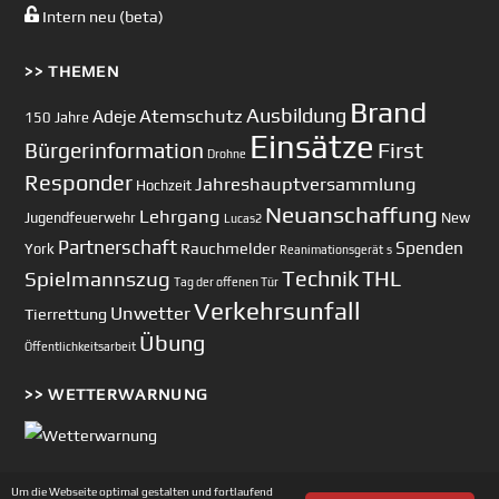
Intern neu (beta)
>> THEMEN
Brand
Ausbildung
Atemschutz
Adeje
150 Jahre
Einsätze
First
Bürgerinformation
Drohne
Responder
Jahreshauptversammlung
Hochzeit
Neuanschaffung
Lehrgang
Jugendfeuerwehr
New
Lucas2
Partnerschaft
Spenden
Rauchmelder
York
Reanimationsgerät
s
Technik
Spielmannszug
THL
Tag der offenen Tür
Verkehrsunfall
Unwetter
Tierrettung
Übung
Öffentlichkeitsarbeit
>> WETTERWARNUNG
Um die Webseite optimal gestalten und fortlaufend