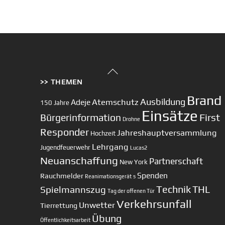
Back
>> THEMEN
To
Top
Brand
Ausbildung
Atemschutz
Adeje
150 Jahre
Einsätze
First
Bürgerinformation
Drohne
Responder
Jahreshauptversammlung
Hochzeit
Lehrgang
Jugendfeuerwehr
Lucas2
Neuanschaffung
Partnerschaft
New York
Spenden
Rauchmelder
Reanimationsgerät
s
Technik
Spielmannszug
THL
Tag der offenen Tür
Verkehrsunfall
Unwetter
Tierrettung
Übung
Öffentlichkeitsarbeit