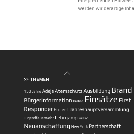
entsprechenden Hinweis.
werden wir derartige Inh
Back
>> THEMEN
To
Top
Brand
Ausbildung
Atemschutz
Adeje
150 Jahre
Einsätze
First
Bürgerinformation
Drohne
Responder
Jahreshauptversammlung
Hochzeit
Lehrgang
Jugendfeuerwehr
Lucas2
Neuanschaffung
Partnerschaft
New York