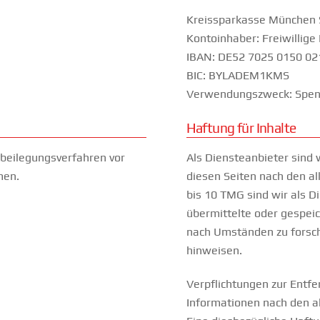
Kreissparkasse München 
Kontoinhaber: Freiwillig
IBAN: DE52 7025 0150 02
BIC: BYLADEM1KMS
Verwendungszweck: Spen
Haftung für Inhalte
itbeilegungsverfahren vor
Als Diensteanbieter sind 
men.
diesen Seiten nach den a
bis 10 TMG sind wir als Di
übermittelte oder gespei
nach Umständen zu forsche
hinweisen.
Verpflichtungen zur Entf
Informationen nach den a