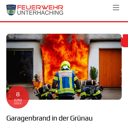
Skip
Men
to
content
8
JUNI
2024
Garagenbrand in der Grünau