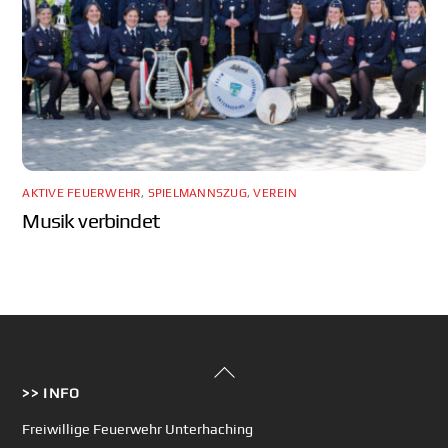
AKTIVE FEUERWEHR
,
SPIELMANNSZUG
,
VEREIN
Musik verbindet
Back
>> INFO
To
Top
Freiwillige Feuerwehr Unterhaching