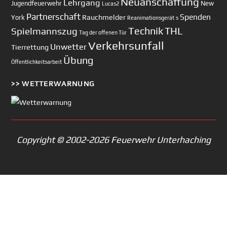
Neuanschaffung
Lehrgang
Jugendfeuerwehr
New
Lucas2
Partnerschaft
Spenden
Rauchmelder
York
Reanimationsgerät
s
Technik
Spielmannszug
THL
Tag der offenen Tür
Verkehrsunfall
Unwetter
Tierrettung
Übung
Öffentlichkeitsarbeit
>> WETTERWARNUNG
Copyright © 2002-2026 Feuerwehr Unterhaching