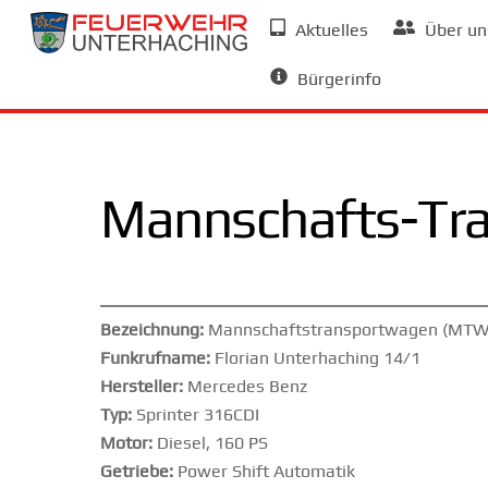
Skip
Aktuelles
Über un
to
Allgemeine Informationen
content
Bürgerinfo
Mannschafts-Tr
Bezeichnung:
Mannschaftstransportwagen (MTW
Funkrufname:
Florian Unterhaching 14/1
Hersteller:
Mercedes Benz
Typ:
Sprinter 316CDI
Motor:
Diesel, 160 PS
Getriebe:
Power Shift Automatik