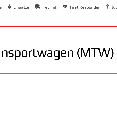
s
Einsätze
Technik
First Responder
Ju
ansportwagen (MTW)
)