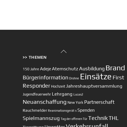
Back
>> THEMEN
To
Top
Brand
Ausbildung
Atemschutz
Adeje
150 Jahre
Einsätze
First
Bürgerinformation
Drohne
Responder
Jahreshauptversammlung
Hochzeit
Lehrgang
Jugendfeuerwehr
Lucas2
Neuanschaffung
Partnerschaft
New York
Spenden
Rauchmelder
Reanimationsgerät
s
Technik
Spielmannszug
THL
Tag der offenen Tür
Verkehrsunfall
Unwetter
Tierrettung