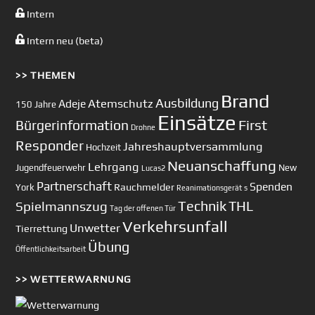
Intern
Intern neu (beta)
>> THEMEN
Brand
Ausbildung
Atemschutz
Adeje
150 Jahre
Einsätze
First
Bürgerinformation
Drohne
Responder
Jahreshauptversammlung
Hochzeit
Neuanschaffung
Lehrgang
Jugendfeuerwehr
New
Lucas2
Partnerschaft
Spenden
Rauchmelder
York
Reanimationsgerät
s
Technik
Spielmannszug
THL
Tag der offenen Tür
Verkehrsunfall
Unwetter
Tierrettung
Übung
Öffentlichkeitsarbeit
>> WETTERWARNUNG