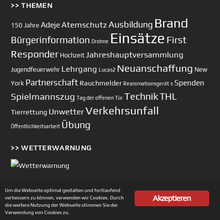
>> THEMEN
Brand
Ausbildung
Atemschutz
Adeje
150 Jahre
Einsätze
First
Bürgerinformation
Drohne
Responder
Jahreshauptversammlung
Hochzeit
Neuanschaffung
Lehrgang
Jugendfeuerwehr
New
Lucas2
Partnerschaft
Spenden
Rauchmelder
York
Reanimationsgerät
s
Technik
Spielmannszug
THL
Tag der offenen Tür
Verkehrsunfall
Unwetter
Tierrettung
Übung
Öffentlichkeitsarbeit
>> WETTERWARNUNG
Um die Webseite optimal gestalten und fortlaufend
Akzeptieren
verbessern zu können, verwenden wir Cookies. Durch
Copyright © 2002-2026 Feuerwehr Unterhaching
die weitere Nutzung der Webseite stimmen Sie der
Verwendung von Cookies zu.