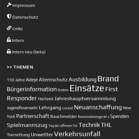
Impressum
Datenschutz
Links
Intern
Intern neu (beta)
>> THEMEN
Brand
Ausbildung
Atemschutz
Adeje
150 Jahre
Einsätze
First
Bürgerinformation
Drohne
Responder
Jahreshauptversammlung
Hochzeit
Neuanschaffung
Lehrgang
Jugendfeuerwehr
New
Lucas2
Partnerschaft
Spenden
Rauchmelder
York
Reanimationsgerät
s
Technik
Spielmannszug
THL
Tag der offenen Tür
Verkehrsunfall
Unwetter
Tierrettung