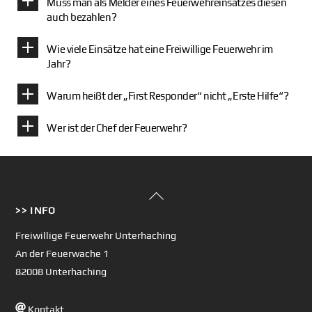
Muss man als Melder eines Feuerwehreinsatzes diesen
auch bezahlen?
Wie viele Einsätze hat eine Freiwillige Feuerwehr im
Jahr?
Warum heißt der „First Responder“ nicht „Erste Hilfe“?
Wer ist der Chef der Feuerwehr?
Back
>> INFO
To
Top
Freiwillige Feuerwehr Unterhaching
An der Feuerwache 1
82008 Unterhaching
Kontakt