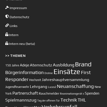
Impressum
Datenschutz
Links
Intern
Intern neu (beta)
>> THEMEN
Brand
Ausbildung
Atemschutz
Adeje
150 Jahre
Einsätze
First
Bürgerinformation
Drohne
Responder
Jahreshauptversammlung
Hochzeit
Neuanschaffung
Lehrgang
Jugendfeuerwehr
New
Lucas2
Partnerschaft
Spenden
Rauchmelder
York
Reanimationsgerät
s
Technik
Spielmannszug
THL
Tag der offenen Tür
Verkehrsunfall