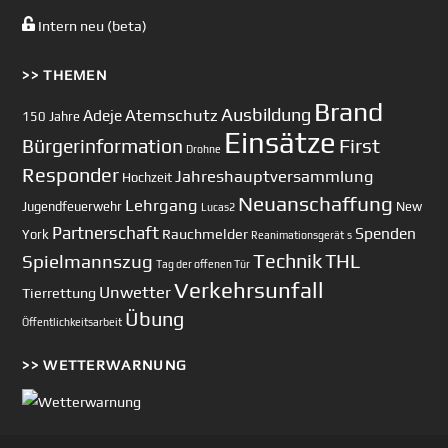
Intern neu (beta)
>> THEMEN
Brand
Ausbildung
Atemschutz
Adeje
150 Jahre
Einsätze
First
Bürgerinformation
Drohne
Responder
Jahreshauptversammlung
Hochzeit
Neuanschaffung
Lehrgang
Jugendfeuerwehr
New
Lucas2
Partnerschaft
Spenden
Rauchmelder
York
Reanimationsgerät
s
Technik
Spielmannszug
THL
Tag der offenen Tür
Verkehrsunfall
Unwetter
Tierrettung
Übung
Öffentlichkeitsarbeit
>> WETTERWARNUNG