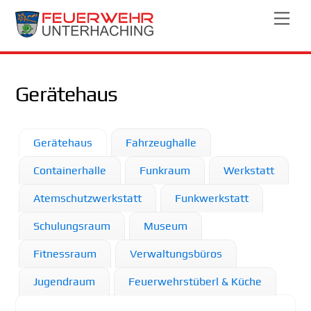
Skip
Men
to
content
Gerätehaus
Gerätehaus
Fahrzeughalle
Containerhalle
Funkraum
Werkstatt
Atemschutzwerkstatt
Funkwerkstatt
Schulungsraum
Museum
Fitnessraum
Verwaltungsbüros
Jugendraum
Feuerwehrstüberl & Küche