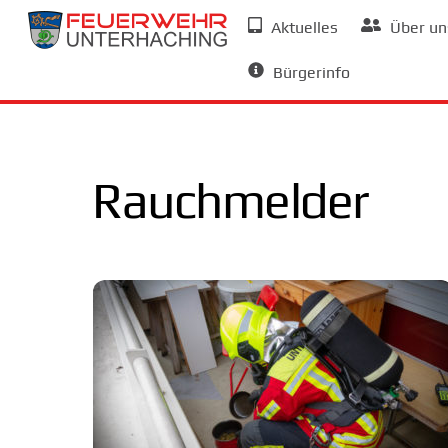
Skip
Aktuelles
Über un
to
Allgemeine Informationen
content
Bürgerinfo
Rauchmelder