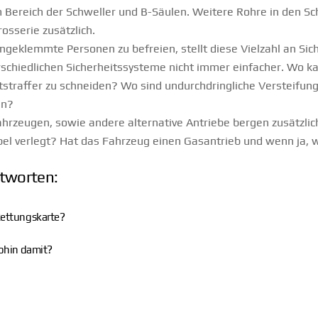
im Bereich der Schweller und B-Säulen. Weitere Rohre in den 
osserie zusätzlich.
ngeklemmte Personen zu befreien, stellt diese Vielzahl an Si
erschiedlichen Sicherheitssysteme nicht immer einfacher. Wo k
tstraffer zu schneiden? Wo sind undurchdringliche Versteifunge
en?
hrzeugen, sowie andere alternative Antriebe bergen zusätzlich
abel verlegt? Hat das Fahrzeug einen Gasantrieb und wenn ja,
ntworten:
Rettungskarte?
wohin damit?