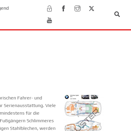
gend
Sear
orischen Fahrer- und
r Serienausstattung. Viele
 mindestens für die
it Fußgängern Schlimmeres
gigen Stahlblechen, werden