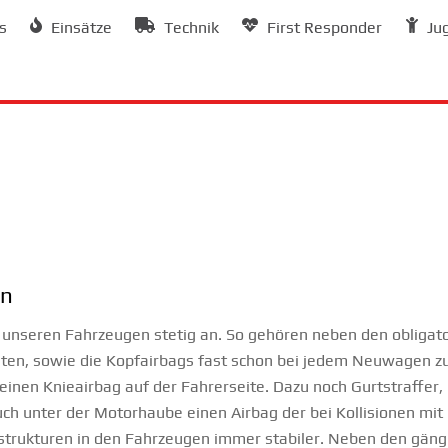
s
Einsätze
Technik
First Responder
Ju
en
 in unseren Fahrzeugen stetig an. So gehören neben den obligat
inten, sowie die Kopfairbags fast schon bei jedem Neuwagen zu
inen Knieairbag auf der Fahrerseite. Dazu noch Gurtstraffer,
 auch unter der Motorhaube einen Airbag der bei Kollisionen m
iestrukturen in den Fahrzeugen immer stabiler. Neben den gän