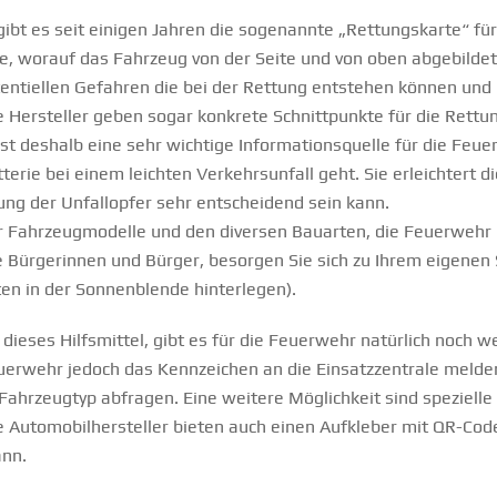
ibt es seit einigen Jahren die sogenannte „Rettungskarte“ fü
te, worauf das Fahrzeug von der Seite und von oben abgebildet 
otentiellen Gefahren die bei der Rettung entstehen können u
e Hersteller geben sogar konkrete Schnittpunkte für die Rettu
ist deshalb eine sehr wichtige Informationsquelle für die Fe
erie bei einem leichten Verkehrsunfall geht. Sie erleichtert 
tung der Unfallopfer sehr entscheidend sein kann.
 der Fahrzeugmodelle und den diversen Bauarten, die Feuerwehr
be Bürgerinnen und Bürger, besorgen Sie sich zu Ihrem eigenen
en in der Sonnenblende hinterlegen).
dieses Hilfsmittel, gibt es für die Feuerwehr natürlich noch 
uerwehr jedoch das Kennzeichen an die Einsatzzentrale melde
ahrzeugtyp abfragen. Eine weitere Möglichkeit sind speziell
e Automobilhersteller bieten auch einen Aufkleber mit QR-Co
ann.