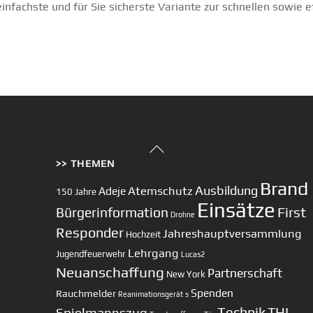
s einfachste und für Sie sicherste Variante zur schnellen sowie 
Back
>> THEMEN
To
Top
Brand
Ausbildung
Atemschutz
Adeje
150 Jahre
Einsätze
First
Bürgerinformation
Drohne
Responder
Jahreshauptversammlung
Hochzeit
Lehrgang
Jugendfeuerwehr
Lucas2
Neuanschaffung
Partnerschaft
New York
Spenden
Rauchmelder
Reanimationsgerät
s
Technik
Spielmannszug
THL