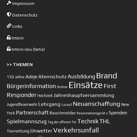
Impressum
Datenschutz
Links
Intern
Intern neu (beta)
>> THEMEN
Brand
Ausbildung
Atemschutz
Adeje
150 Jahre
Einsätze
First
Bürgerinformation
Drohne
Responder
Jahreshauptversammlung
Hochzeit
Neuanschaffung
Lehrgang
Jugendfeuerwehr
New
Lucas2
Partnerschaft
Spenden
Rauchmelder
York
Reanimationsgerät
s
Technik
Spielmannszug
THL
Tag der offenen Tür
Verkehrsunfall
Unwetter
Tierrettung