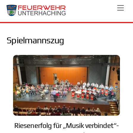
Skip
Men
to
content
Spielmannszug
Riesenerfolg für „Musik verbindet“-