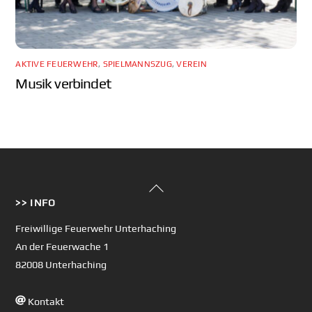
AKTIVE FEUERWEHR
,
SPIELMANNSZUG
,
VEREIN
Musik verbindet
Back
>> INFO
To
Top
Freiwillige Feuerwehr Unterhaching
An der Feuerwache 1
82008 Unterhaching
Kontakt