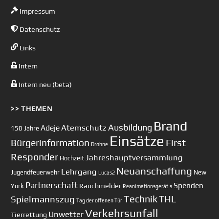
Impressum
Datenschutz
Links
Intern
Intern neu (beta)
>> THEMEN
Brand
Ausbildung
Atemschutz
Adeje
150 Jahre
Einsätze
First
Bürgerinformation
Drohne
Responder
Jahreshauptversammlung
Hochzeit
Neuanschaffung
Lehrgang
Jugendfeuerwehr
New
Lucas2
Partnerschaft
Spenden
Rauchmelder
York
Reanimationsgerät
s
Technik
Spielmannszug
THL
Tag der offenen Tür
Verkehrsunfall
Unwetter
Tierrettung