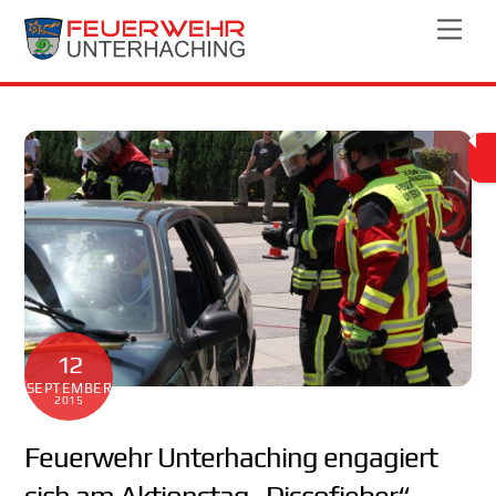
Skip
Men
to
content
12
SEPTEMBER
2015
Feuerwehr Unterhaching engagiert