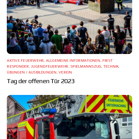
AKTIVE FEUERWEHR
,
ALLGEMEINE INFORMATIONEN
,
FIRST
RESPONDER
,
JUGENDFEUERWEHR
,
SPIELMANNSZUG
,
TECHNIK
,
ÜBUNGEN / AUSBILDUNGEN
,
VEREIN
Tag der offenen Tür 2023