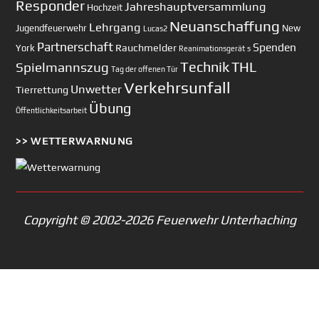
Responder
Jahreshauptversammlung
Hochzeit
Neuanschaffung
Lehrgang
Jugendfeuerwehr
New
Lucas2
Partnerschaft
Spenden
Rauchmelder
York
Reanimationsgerät
s
Technik
Spielmannszug
THL
Tag der offenen Tür
Verkehrsunfall
Unwetter
Tierrettung
Übung
Öffentlichkeitsarbeit
>> WETTERWARNUNG
Copyright © 2002-2026 Feuerwehr Unterhaching