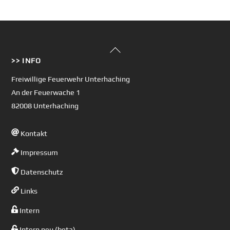
Back
>> INFO
To
Top
Freiwillige Feuerwehr Unterhaching
An der Feuerwache 1
82008 Unterhaching
Kontakt
Impressum
Datenschutz
Links
Intern
Intern neu (beta)