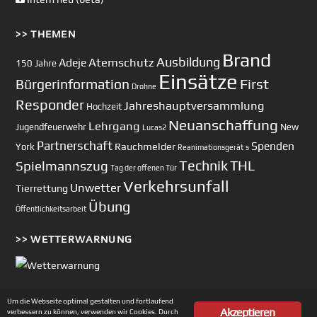
>> THEMEN
Brand
Ausbildung
Atemschutz
Adeje
150 Jahre
Einsätze
First
Bürgerinformation
Drohne
Responder
Jahreshauptversammlung
Hochzeit
Neuanschaffung
Lehrgang
Jugendfeuerwehr
New
Lucas2
Partnerschaft
Spenden
Rauchmelder
York
Reanimationsgerät
s
Technik
Spielmannszug
THL
Tag der offenen Tür
Verkehrsunfall
Unwetter
Tierrettung
Übung
Öffentlichkeitsarbeit
>> WETTERWARNUNG
Um die Webseite optimal gestalten und fortlaufend
Akzeptieren
verbessern zu können, verwenden wir Cookies. Durch