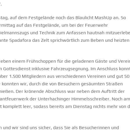
.
g, auf dem Festgelände noch das Blaulicht MashUp an. So
rmittag auf das Festgelände, um bei der Feuerwehr
pielmannszugs und Technik zum Anfassen hautnah mitzuerlebe
ante Spadafora das Zelt sprichwörtlich zum Beben und heizten
 Neben einem Frühschoppen für die geladenen Gäste und Verei
n Gottesdienst inklusive Fahrzeugsegnung. Im Anschluss konn
ber 1.500 Mitgliedern aus verschiedenen Vereinen und gut 50
 konnten wir, durch die von Besuchern gesäumten Straßen
ießen. Der krönende Abschluss war neben dem Auftritt der
lliantfeuerwerk der Unterhachinger Himmelsschreiber. Noch a
t komplett leer, sodass bereits am Dienstag nichts mehr von 
n und wir sind uns sicher, dass Sie als Besucherinnen und