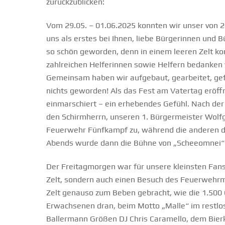
zurückzublicken:
Vom 29.05. – 01.06.2025 konnten wir unser von 2
uns als erstes bei Ihnen, liebe Bürgerinnen und 
so schön geworden, denn in einem leeren Zelt k
zahlreichen Helferinnen sowie Helfern bedanken wi
Gemeinsam haben wir aufgebaut, gearbeitet, gef
nichts geworden! Als das Fest am Vatertag eröffne
einmarschiert – ein erhebendes Gefühl. Nach de
den Schirmherrn, unseren 1. Bürgermeister Wolf
Feuerwehr Fünfkampf zu, während die anderen d
Abends wurde dann die Bühne von „Scheeomnei“ g
Der Freitagmorgen war für unsere kleinsten Fans r
Zelt, sondern auch einen Besuch des Feuerwehrma
Zelt genauso zum Beben gebracht, wie die 1.500
Erwachsenen dran, beim Motto „Malle“ im restlos 
Ballermann Größen DJ Chris Caramello, dem Bier