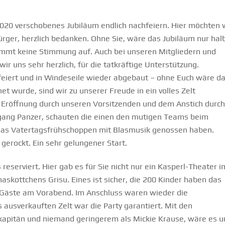
020 verschobenes Jubiläum endlich nachfeiern. Hier möchten 
Bürger, herzlich bedanken. Ohne Sie, wäre das Jubiläum nur hal
ommt keine Stimmung auf. Auch bei unseren Mitgliedern und
r uns sehr herzlich, für die tatkräftige Unterstützung.
eiert und in Windeseile wieder abgebaut – ohne Euch wäre d
t wurde, sind wir zu unserer Freude in ein volles Zelt
r Eröffnung durch unseren Vorsitzenden und dem Anstich durch
gang Panzer, schauten die einen den mutigen Teams beim
as Vatertagsfrühschoppen mit Blasmusik genossen haben.
erockt. Ein sehr gelungener Start.
eserviert. Hier gab es für Sie nicht nur ein Kasperl-Theater i
skottchens Grisu. Eines ist sicher, die 200 Kinder haben das
 Gäste am Vorabend. Im Anschluss waren wieder die
ausverkauften Zelt war die Party garantiert. Mit den
kapitän und niemand geringerem als Mickie Krause, wäre es u