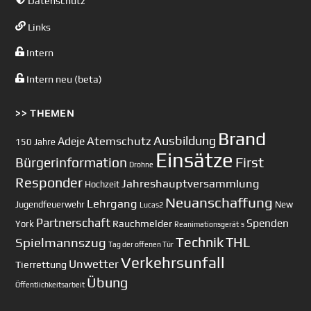
Datenschutz
Links
Intern
Intern neu (beta)
>> THEMEN
Brand
Ausbildung
Atemschutz
Adeje
150 Jahre
Einsätze
First
Bürgerinformation
Drohne
Responder
Jahreshauptversammlung
Hochzeit
Neuanschaffung
Lehrgang
Jugendfeuerwehr
New
Lucas2
Partnerschaft
Spenden
Rauchmelder
York
Reanimationsgerät
s
Technik
Spielmannszug
THL
Tag der offenen Tür
Verkehrsunfall
Unwetter
Tierrettung
Übung
Öffentlichkeitsarbeit