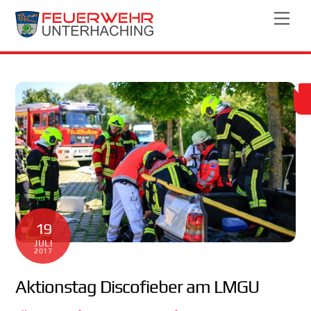
Skip
Men
to
content
19
JULI
2017
Aktionstag Discofieber am LMGU