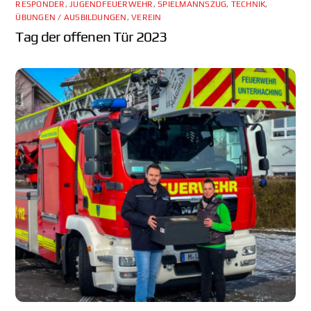
RESPONDER
,
JUGENDFEUERWEHR
,
SPIELMANNSZUG
,
TECHNIK
,
ÜBUNGEN / AUSBILDUNGEN
,
VEREIN
Tag der offenen Tür 2023