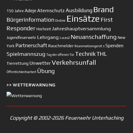
Brand
Ausbildung
Atemschutz
Adeje
150 Jahre
Einsätze
First
Bürgerinformation
Drohne
Responder
Jahreshauptversammlung
Hochzeit
Neuanschaffung
Lehrgang
Jugendfeuerwehr
New
Lucas2
Partnerschaft
Spenden
Rauchmelder
York
Reanimationsgerät
s
Technik
Spielmannszug
THL
Tag der offenen Tür
Verkehrsunfall
Unwetter
Tierrettung
Übung
Öffentlichkeitsarbeit
>> WETTERWARNUNG
Copyright © 2002-2026 Feuerwehr Unterhaching