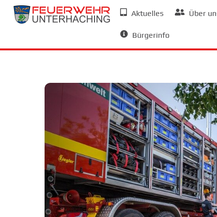
Skip
Aktuelles
Über un
to
Allgemeine Informationen
content
Bürgerinfo