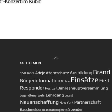
t“-Konzert im Kubiz
Back
>> THEMEN
To
Top
Brand
Ausbildung
Atemschutz
Adeje
150 Jahre
Einsätze
First
Bürgerinformation
Drohne
Responder
Jahreshauptversammlung
Hochzeit
Lehrgang
Jugendfeuerwehr
Lucas2
Neuanschaffung
Partnerschaft
New York
Spenden
Rauchmelder
Reanimationsgerät
s