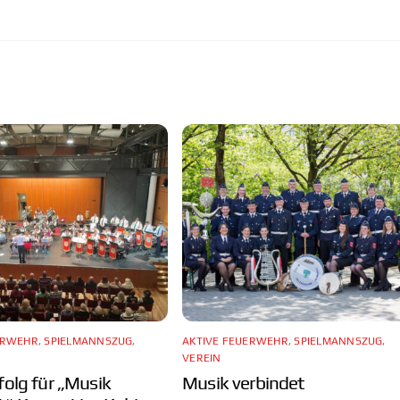
ERWEHR
,
SPIELMANNSZUG
,
AKTIVE FEUERWEHR
,
SPIELMANNSZUG
,
VEREIN
folg für „Musik
Musik verbindet