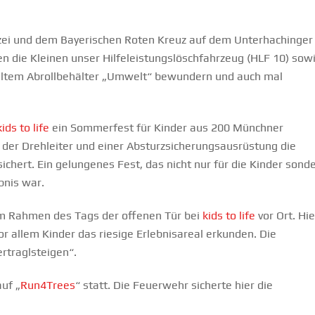
zei und dem Bayerischen Roten Kreuz auf dem Unterhachinger
n die Kleinen unser Hilfeleistungslöschfahrzeug (HLF 10) sow
eltem Abrollbehälter „Umwelt“ bewundern und auch mal
kids to life
ein Sommerfest für Kinder aus 200 Münchner
 der Drehleiter und einer Absturzsicherungsausrüstung die
sichert. Ein gelungenes Fest, das nicht nur für die Kinder sond
bnis war.
m Rahmen des Tags der offenen Tür bei
kids to life
vor Ort. Hie
r allem Kinder das riesige Erlebnisareal erkunden. Die
rtraglsteigen“.
auf „
Run4Trees
“ statt. Die Feuerwehr sicherte hier die