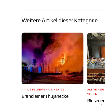
AKTIVE FEUERWEHR
,
EINSÄTZE
AKTIVE FEU
VEREIN
Brand einer Thujahecke
Riesener