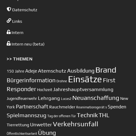
Datenschutz
Links
Intern
Intern neu (beta)
>> THEMEN
Brand
Ausbildung
Atemschutz
Adeje
150 Jahre
Einsätze
First
Bürgerinformation
Drohne
Responder
Jahreshauptversammlung
Hochzeit
Neuanschaffung
Lehrgang
Jugendfeuerwehr
New
Lucas2
Partnerschaft
Spenden
Rauchmelder
York
Reanimationsgerät
s
Technik
Spielmannszug
THL
Tag der offenen Tür
Verkehrsunfall
Unwetter
Tierrettung
Übung
Öffentlichkeitsarbeit