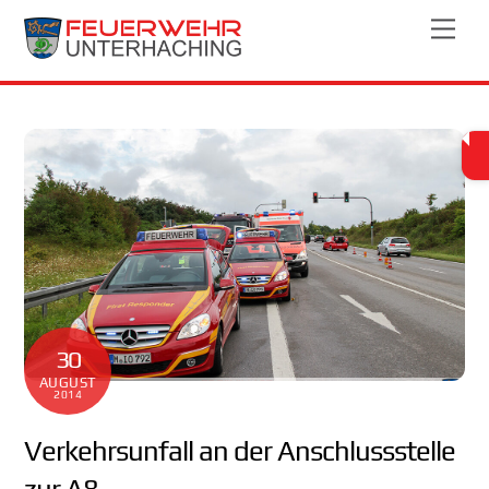
Skip
Men
to
content
30
AUGUST
2014
Verkehrsunfall an der Anschlussstelle
zur A8