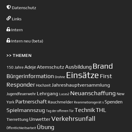
Datenschutz
Links
Intern
Intern neu (beta)
>> THEMEN
Brand
Ausbildung
Atemschutz
Adeje
150 Jahre
Einsätze
First
Bürgerinformation
Drohne
Responder
Jahreshauptversammlung
Hochzeit
Neuanschaffung
Lehrgang
Jugendfeuerwehr
New
Lucas2
Partnerschaft
Spenden
Rauchmelder
York
Reanimationsgerät
s
Technik
Spielmannszug
THL
Tag der offenen Tür
Verkehrsunfall
Unwetter
Tierrettung
Übung
Öffentlichkeitsarbeit