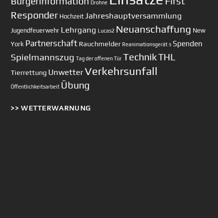
First
Bürgerinformation
Drohne
Responder
Jahreshauptversammlung
Hochzeit
Neuanschaffung
Lehrgang
Jugendfeuerwehr
New
Lucas2
Partnerschaft
Spenden
Rauchmelder
York
Reanimationsgerät
s
Technik
Spielmannszug
THL
Tag der offenen Tür
Verkehrsunfall
Unwetter
Tierrettung
Übung
Öffentlichkeitsarbeit
>> WETTERWARNUNG