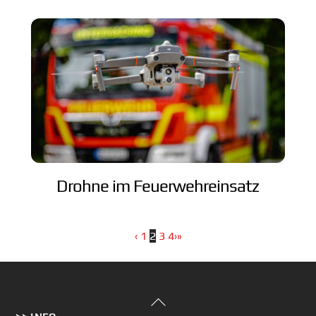
Drohne im Feuerwehreinsatz
‹
1
2
3
4
›
»
Back