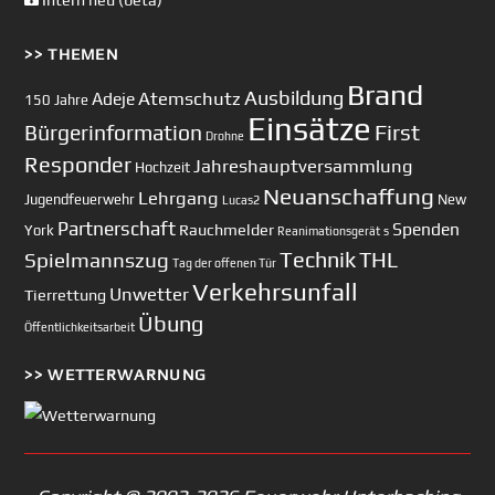
Intern neu (beta)
>> THEMEN
Brand
Ausbildung
Atemschutz
Adeje
150 Jahre
Einsätze
First
Bürgerinformation
Drohne
Responder
Jahreshauptversammlung
Hochzeit
Neuanschaffung
Lehrgang
Jugendfeuerwehr
New
Lucas2
Partnerschaft
Spenden
Rauchmelder
York
Reanimationsgerät
s
Technik
Spielmannszug
THL
Tag der offenen Tür
Verkehrsunfall
Unwetter
Tierrettung
Übung
Öffentlichkeitsarbeit
>> WETTERWARNUNG