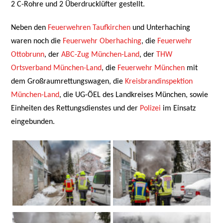
2 C-Rohre und 2 Überdrucklüfter gestellt.
Neben den
Feuerwehren Taufkirchen
und Unterhaching
waren noch die
Feuerwehr Oberhaching
, die
Feuerwehr
Ottobrunn
, der
ABC-Zug München-Land
, der
THW
Ortsverband München-Land
, die
Feuerwehr München
mit
dem Großraumrettungswagen, die
Kreisbrandinspektion
München-Land
, die UG-ÖEL des Landkreises München, sowie
Einheiten des Rettungsdienstes und der
Polizei
im Einsatz
eingebunden.