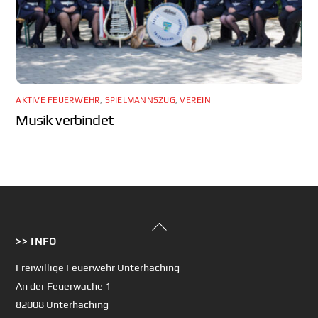
AKTIVE FEUERWEHR
,
SPIELMANNSZUG
,
VEREIN
Musik verbindet
Back
>> INFO
To
Top
Freiwillige Feuerwehr Unterhaching
An der Feuerwache 1
82008 Unterhaching