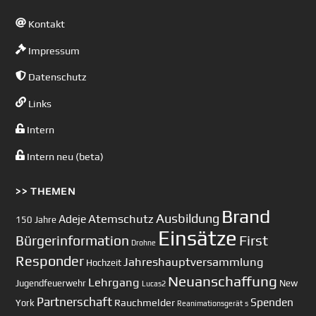
Kontakt
Impressum
Datenschutz
Links
Intern
Intern neu (beta)
>> THEMEN
Brand
Ausbildung
Atemschutz
Adeje
150 Jahre
Einsätze
First
Bürgerinformation
Drohne
Responder
Jahreshauptversammlung
Hochzeit
Neuanschaffung
Lehrgang
Jugendfeuerwehr
New
Lucas2
Partnerschaft
Spenden
Rauchmelder
York
Reanimationsgerät
s