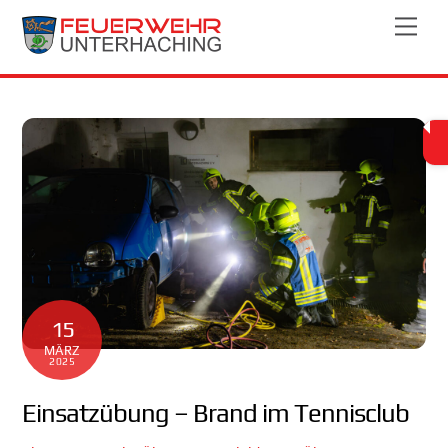
Skip
Men
to
content
15
MÄRZ
2025
Einsatzübung – Brand im Tennisclub