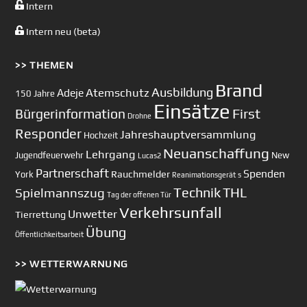
Intern
Intern neu (beta)
>> THEMEN
Brand
Ausbildung
Atemschutz
Adeje
150 Jahre
Einsätze
First
Bürgerinformation
Drohne
Responder
Jahreshauptversammlung
Hochzeit
Neuanschaffung
Lehrgang
Jugendfeuerwehr
New
Lucas2
Partnerschaft
Spenden
Rauchmelder
York
Reanimationsgerät
s
Technik
Spielmannszug
THL
Tag der offenen Tür
Verkehrsunfall
Unwetter
Tierrettung
Übung
Öffentlichkeitsarbeit
>> WETTERWARNUNG