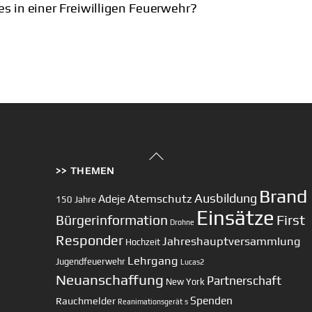
es in einer Freiwilligen Feuerwehr?
Back
>> THEMEN
To
Top
Brand
Ausbildung
Atemschutz
Adeje
150 Jahre
Einsätze
First
Bürgerinformation
Drohne
Responder
Jahreshauptversammlung
Hochzeit
Lehrgang
Jugendfeuerwehr
Lucas2
Neuanschaffung
Partnerschaft
New York
Spenden
Rauchmelder
Reanimationsgerät
s