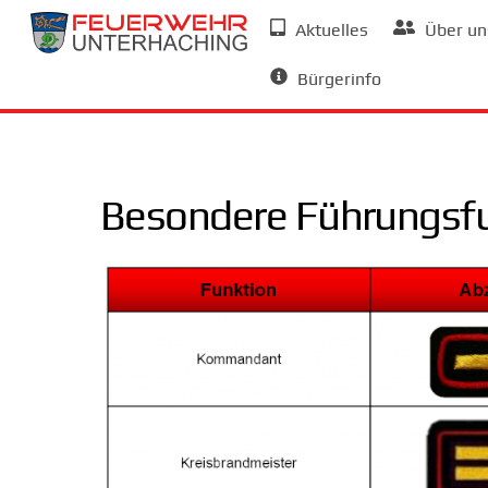
Skip
Aktuelles
Über un
to
Allgemeine Informationen
content
Bürgerinfo
Besondere Führungsf