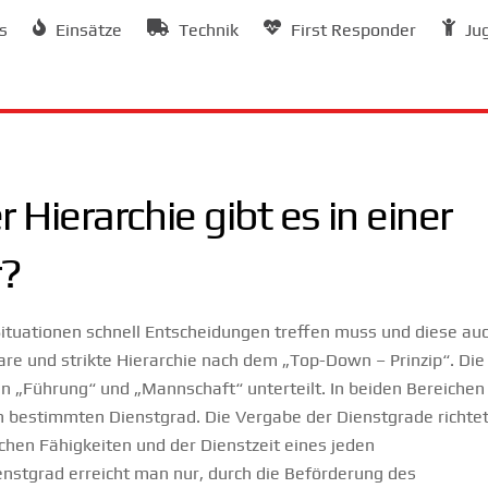
s
Einsätze
Technik
First Responder
Ju
Hierarchie gibt es in einer
r?
Situationen schnell Entscheidungen treffen muss und diese au
re und strikte Hierarchie nach dem „Top-Down – Prinzip“. Die
 in „Führung“ und „Mannschaft“ unterteilt. In beiden Bereichen
 bestimmten Dienstgrad. Die Vergabe der Dienstgrade richte
ichen Fähigkeiten und der Dienstzeit eines jeden
stgrad erreicht man nur, durch die Beförderung des