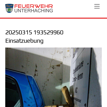
Skip
Men
to
content
20250315 193529960
Einsatzuebung