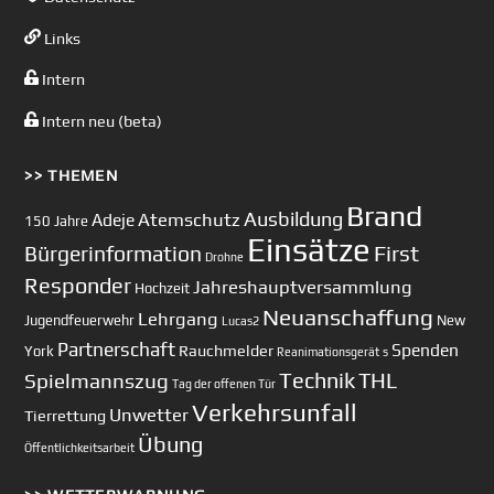
Links
Intern
Intern neu (beta)
>> THEMEN
Brand
Ausbildung
Atemschutz
Adeje
150 Jahre
Einsätze
First
Bürgerinformation
Drohne
Responder
Jahreshauptversammlung
Hochzeit
Neuanschaffung
Lehrgang
Jugendfeuerwehr
New
Lucas2
Partnerschaft
Spenden
Rauchmelder
York
Reanimationsgerät
s
Technik
Spielmannszug
THL
Tag der offenen Tür
Verkehrsunfall
Unwetter
Tierrettung
Übung
Öffentlichkeitsarbeit