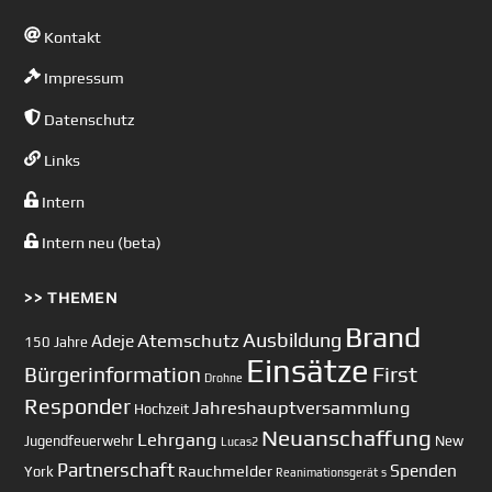
Kontakt
Impressum
Datenschutz
Links
Intern
Intern neu (beta)
>> THEMEN
Brand
Ausbildung
Atemschutz
Adeje
150 Jahre
Einsätze
First
Bürgerinformation
Drohne
Responder
Jahreshauptversammlung
Hochzeit
Neuanschaffung
Lehrgang
Jugendfeuerwehr
New
Lucas2
Partnerschaft
Spenden
Rauchmelder
York
Reanimationsgerät
s