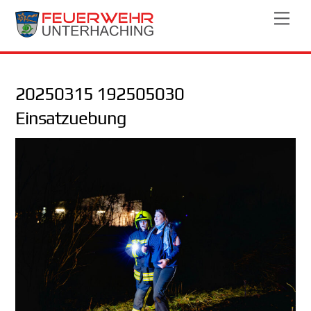
Skip
Men
to
content
20250315 192505030
Einsatzuebung