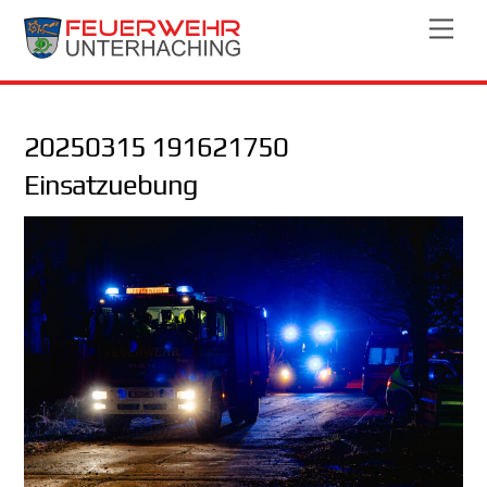
Skip
Men
to
content
20250315 191621750
Einsatzuebung