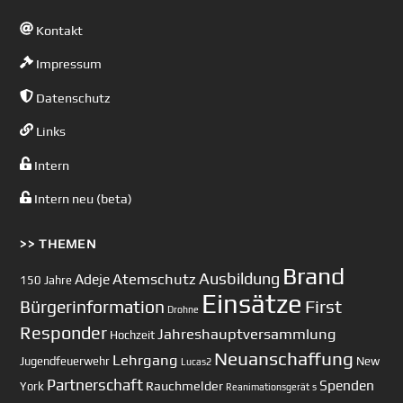
Kontakt
Impressum
Datenschutz
Links
Intern
Intern neu (beta)
>> THEMEN
Brand
Ausbildung
Atemschutz
Adeje
150 Jahre
Einsätze
First
Bürgerinformation
Drohne
Responder
Jahreshauptversammlung
Hochzeit
Neuanschaffung
Lehrgang
Jugendfeuerwehr
New
Lucas2
Partnerschaft
Spenden
Rauchmelder
York
Reanimationsgerät
s