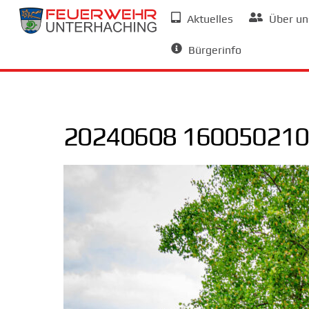
Skip
Aktuelles
Über un
to
Allgemeine Informationen
content
Bürgerinfo
20240608 160050210