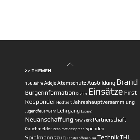
Back
>> THEMEN
To
Top
Brand
Ausbildung
Atemschutz
Adeje
150 Jahre
Einsätze
First
Bürgerinformation
Drohne
Responder
Jahreshauptversammlung
Hochzeit
Lehrgang
Jugendfeuerwehr
Lucas2
Neuanschaffung
Partnerschaft
New York
Spenden
Rauchmelder
Reanimationsgerät
s
Technik
Spielmannszug
THL
Tag der offenen Tür