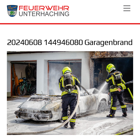
Skip
Men
to
content
20240608 144946080 Garagenbrand