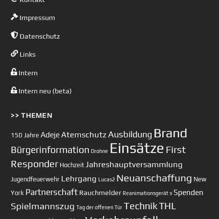
Impressum
Datenschutz
Links
Intern
Intern neu (beta)
>> THEMEN
Brand
Ausbildung
Atemschutz
Adeje
150 Jahre
Einsätze
First
Bürgerinformation
Drohne
Responder
Jahreshauptversammlung
Hochzeit
Neuanschaffung
Lehrgang
Jugendfeuerwehr
New
Lucas2
Partnerschaft
Spenden
Rauchmelder
York
Reanimationsgerät
s
Technik
Spielmannszug
THL
Tag der offenen Tür