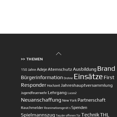
Back
>> THEMEN
To
Top
Brand
Ausbildung
Atemschutz
Adeje
150 Jahre
Einsätze
First
Bürgerinformation
Drohne
Responder
Jahreshauptversammlung
Hochzeit
Lehrgang
Jugendfeuerwehr
Lucas2
Neuanschaffung
Partnerschaft
New York
Spenden
Rauchmelder
Reanimationsgerät
s
Technik
Spielmannszug
THL
Tag der offenen Tür