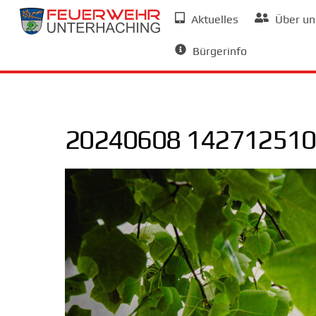
Skip
Aktuelles
Über un
to
Allgemeine Informationen
content
Bürgerinfo
20240608 142712510