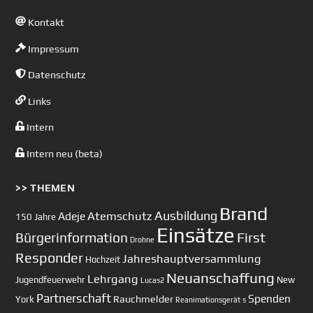
Kontakt
Impressum
Datenschutz
Links
Intern
Intern neu (beta)
>> THEMEN
Brand
Ausbildung
Atemschutz
Adeje
150 Jahre
Einsätze
First
Bürgerinformation
Drohne
Responder
Jahreshauptversammlung
Hochzeit
Neuanschaffung
Lehrgang
Jugendfeuerwehr
New
Lucas2
Partnerschaft
Spenden
Rauchmelder
York
Reanimationsgerät
s