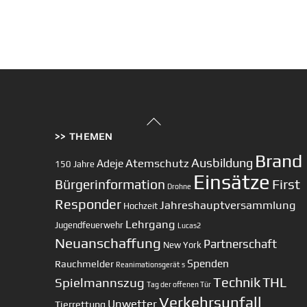
Back
>> THEMEN
To
Top
Brand
Ausbildung
Atemschutz
Adeje
150 Jahre
Einsätze
First
Bürgerinformation
Drohne
Responder
Jahreshauptversammlung
Hochzeit
Lehrgang
Jugendfeuerwehr
Lucas2
Neuanschaffung
Partnerschaft
New York
Spenden
Rauchmelder
Reanimationsgerät
s
Technik
Spielmannszug
THL
Tag der offenen Tür
Verkehrsunfall
Unwetter
Tierrettung