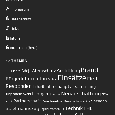
Impressum
Datenschutz
Links
Intern
Intern neu (beta)
>> THEMEN
Brand
Ausbildung
Atemschutz
Adeje
150 Jahre
Einsätze
First
Bürgerinformation
Drohne
Responder
Jahreshauptversammlung
Hochzeit
Neuanschaffung
Lehrgang
Jugendfeuerwehr
New
Lucas2
Partnerschaft
Spenden
Rauchmelder
York
Reanimationsgerät
s
Technik
Spielmannszug
THL
Tag der offenen Tür