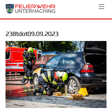
Skip
Men
to
content
238tdot09.09.2023