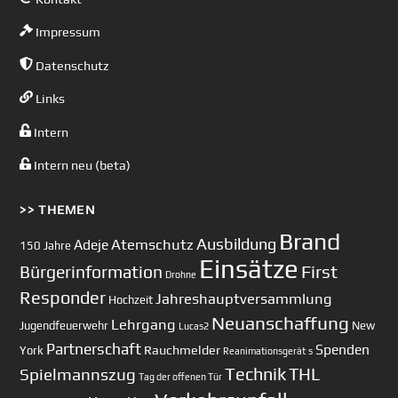
Impressum
Datenschutz
Links
Intern
Intern neu (beta)
>> THEMEN
Brand
Ausbildung
Atemschutz
Adeje
150 Jahre
Einsätze
First
Bürgerinformation
Drohne
Responder
Jahreshauptversammlung
Hochzeit
Neuanschaffung
Lehrgang
Jugendfeuerwehr
New
Lucas2
Partnerschaft
Spenden
Rauchmelder
York
Reanimationsgerät
s
Technik
Spielmannszug
THL
Tag der offenen Tür