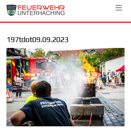
Skip
Men
to
content
197tdot09.09.2023