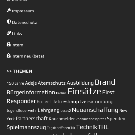
Impressum
Datenschutz
Links
Intern
Intern neu (beta)
>> THEMEN
Brand
Ausbildung
Atemschutz
Adeje
150 Jahre
Einsätze
First
Bürgerinformation
Drohne
Responder
Jahreshauptversammlung
Hochzeit
Neuanschaffung
Lehrgang
Jugendfeuerwehr
New
Lucas2
Partnerschaft
Spenden
Rauchmelder
York
Reanimationsgerät
s
Technik
Spielmannszug
THL
Tag der offenen Tür