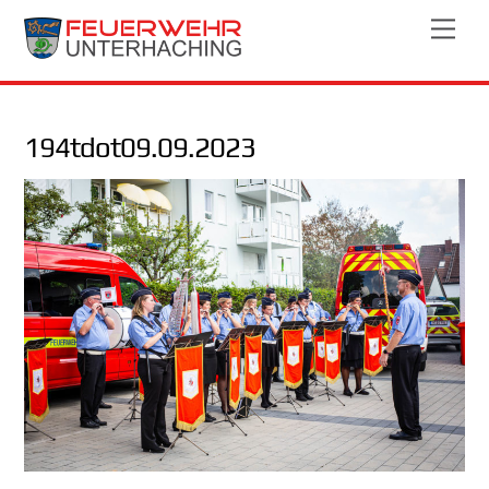
Skip
Men
to
content
194tdot09.09.2023