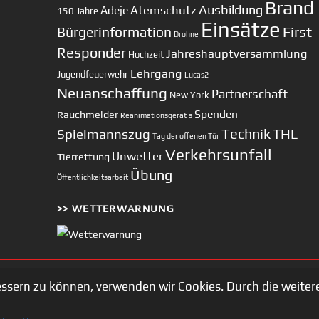
Top
Brand
Ausbildung
Atemschutz
Adeje
150 Jahre
Einsätze
First
Bürgerinformation
Drohne
Responder
Jahreshauptversammlung
Hochzeit
Lehrgang
Jugendfeuerwehr
Lucas2
Neuanschaffung
Partnerschaft
New York
Spenden
Rauchmelder
Reanimationsgerät
s
Technik
Spielmannszug
THL
Tag der offenen Tür
Verkehrsunfall
Unwetter
Tierrettung
Übung
Öffentlichkeitsarbeit
>> WETTERWARNUNG
essern zu können, verwenden wir Cookies. Durch die weit
Copyright © 2002-2026 Feuerwehr Unterhaching