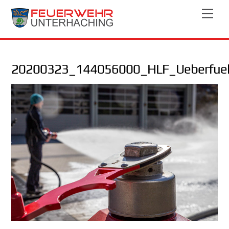
Skip
Men
to
content
20200323_144056000_HLF_Ueberfue