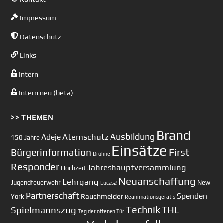
Impressum
Datenschutz
Links
Intern
Intern neu (beta)
>> THEMEN
Brand
Ausbildung
Atemschutz
Adeje
150 Jahre
Einsätze
First
Bürgerinformation
Drohne
Responder
Jahreshauptversammlung
Hochzeit
Neuanschaffung
Lehrgang
Jugendfeuerwehr
New
Lucas2
Partnerschaft
Spenden
Rauchmelder
York
Reanimationsgerät
s
Technik
Spielmannszug
THL
Tag der offenen Tür