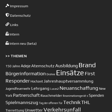
Impressum
Datenschutz
Links
Intern
Intern neu (beta)
>> THEMEN
Brand
Ausbildung
Atemschutz
Adeje
150 Jahre
Einsätze
First
Bürgerinformation
Drohne
Responder
Jahreshauptversammlung
Hochzeit
Neuanschaffung
Lehrgang
Jugendfeuerwehr
New
Lucas2
Partnerschaft
Spenden
Rauchmelder
York
Reanimationsgerät
s
Technik
Spielmannszug
THL
Tag der offenen Tür
Verkehrsunfall
Unwetter
Tierrettung