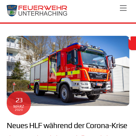
Skip
Men
to
content
23
MÄRZ
2020
Neues HLF während der Corona-Krise