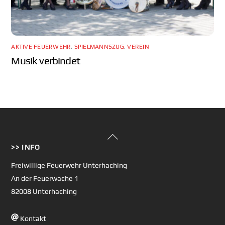
AKTIVE FEUERWEHR
,
SPIELMANNSZUG
,
VEREIN
Musik verbindet
Back
>> INFO
To
Top
Freiwillige Feuerwehr Unterhaching
An der Feuerwache 1
82008 Unterhaching
Kontakt