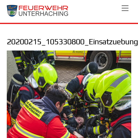
Skip
Men
to
content
20200215_105330800_Einsatzuebung