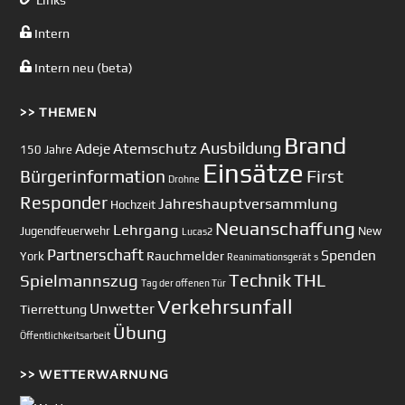
Intern
Intern neu (beta)
>> THEMEN
Brand
Ausbildung
Atemschutz
Adeje
150 Jahre
Einsätze
First
Bürgerinformation
Drohne
Responder
Jahreshauptversammlung
Hochzeit
Neuanschaffung
Lehrgang
Jugendfeuerwehr
New
Lucas2
Partnerschaft
Spenden
Rauchmelder
York
Reanimationsgerät
s
Technik
Spielmannszug
THL
Tag der offenen Tür
Verkehrsunfall
Unwetter
Tierrettung
Übung
Öffentlichkeitsarbeit
>> WETTERWARNUNG