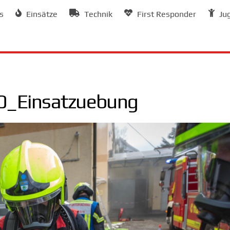
s
Einsätze
Technik
First Responder
Ju
_Einsatzuebung