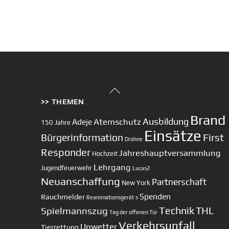
Back
>> THEMEN
To
Top
Brand
Ausbildung
Atemschutz
Adeje
150 Jahre
Einsätze
First
Bürgerinformation
Drohne
Responder
Jahreshauptversammlung
Hochzeit
Lehrgang
Jugendfeuerwehr
Lucas2
Neuanschaffung
Partnerschaft
New York
Spenden
Rauchmelder
Reanimationsgerät
s
Technik
Spielmannszug
THL
Tag der offenen Tür
Verkehrsunfall
Unwetter
Tierrettung