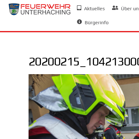
Skip
Aktuelles
Über un
to
Allgemeine Informationen
content
Bürgerinfo
20200215_104213000