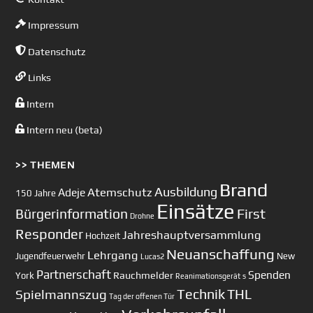
Impressum
Datenschutz
Links
Intern
Intern neu (beta)
>> THEMEN
Brand
Ausbildung
Atemschutz
Adeje
150 Jahre
Einsätze
First
Bürgerinformation
Drohne
Responder
Jahreshauptversammlung
Hochzeit
Neuanschaffung
Lehrgang
Jugendfeuerwehr
New
Lucas2
Partnerschaft
Spenden
Rauchmelder
York
Reanimationsgerät
s
Technik
Spielmannszug
THL
Tag der offenen Tür