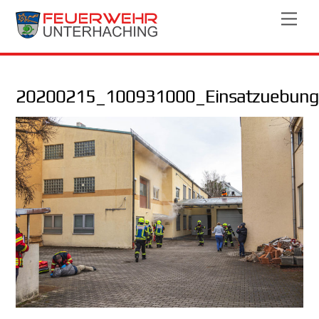
Skip
Men
to
content
20200215_100931000_Einsatzuebung