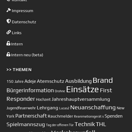
Impressum
Datenschutz
Links
Intern
Intern neu (beta)
>> THEMEN
Brand
Ausbildung
Atemschutz
Adeje
150 Jahre
Einsätze
First
Bürgerinformation
Drohne
Responder
Jahreshauptversammlung
Hochzeit
Neuanschaffung
Lehrgang
Jugendfeuerwehr
New
Lucas2
Partnerschaft
Spenden
Rauchmelder
York
Reanimationsgerät
s
Technik
Spielmannszug
THL
Tag der offenen Tür