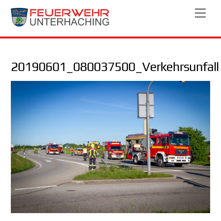
Skip
Men
to
content
20190601_080037500_Verkehrsunfall