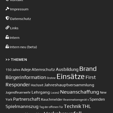
Impressum
Datenschutz
Links
Intern
Intern neu (beta)
>> THEMEN
Brand
Ausbildung
Atemschutz
Adeje
150 Jahre
Einsätze
First
Bürgerinformation
Drohne
Responder
Jahreshauptversammlung
Hochzeit
Neuanschaffung
Lehrgang
Jugendfeuerwehr
New
Lucas2
Partnerschaft
Spenden
Rauchmelder
York
Reanimationsgerät
s
Technik
Spielmannszug
THL
Tag der offenen Tür