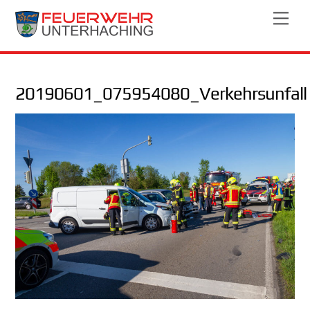
Skip
Men
to
content
20190601_075954080_Verkehrsunfall