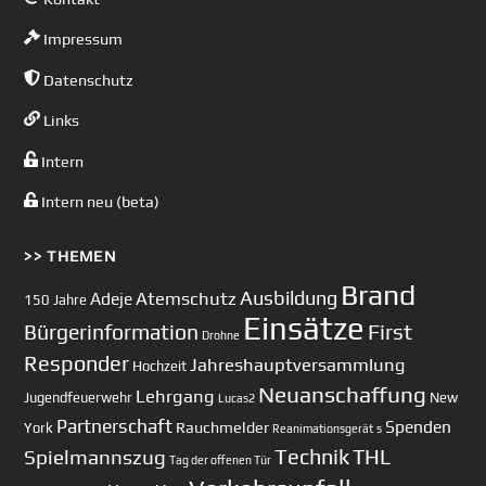
Impressum
Datenschutz
Links
Intern
Intern neu (beta)
>> THEMEN
Brand
Ausbildung
Atemschutz
Adeje
150 Jahre
Einsätze
First
Bürgerinformation
Drohne
Responder
Jahreshauptversammlung
Hochzeit
Neuanschaffung
Lehrgang
Jugendfeuerwehr
New
Lucas2
Partnerschaft
Spenden
Rauchmelder
York
Reanimationsgerät
s
Technik
Spielmannszug
THL
Tag der offenen Tür